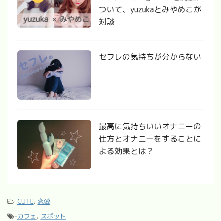
ついて、yuzukaとみやめこが
対談
セフレの気持ちが分からない
最高に気持ちいいオナニーの
仕方とオナニーをすることに
よる効果とは？
-
CUTE
,
恋愛
-
カフェ
,
スポット