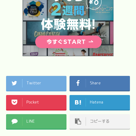
Twitter
Share
Pocket
Hatena
LINE
コピーする