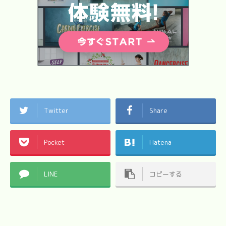
Twitter
Share
Pocket
Hatena
LINE
コピーする