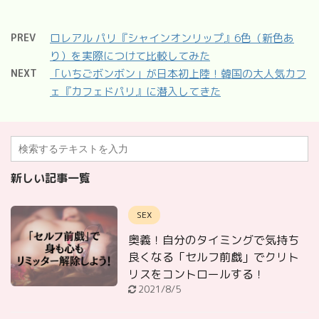
PREV
ロレアル パリ『シャインオンリップ』6色（新色あ
り）を実際につけて比較してみた
NEXT
「いちごボンボン」が日本初上陸！韓国の大人気カフ
ェ『カフェドパリ』に潜入してきた
新しい記事一覧
SEX
奥義！自分のタイミングで気持ち
良くなる「セルフ前戯」でクリト
リスをコントロールする！
2021/8/5