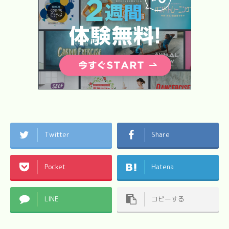
Twitter
Share
Pocket
Hatena
LINE
コピーする