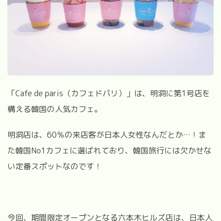
「
Cafe de paris
（カフェドパリ）」は、明洞に第
1
号店を
構える韓国の人気カフェ。
明洞店は、
60
％の来店客が日本人女性なんだとか
…
！ま
た
韓国
No1
カフェに選ばれており、韓国旅行には欠かせな
い定番スポットなのです！
今回、期間限定オープンとなる六本木ヒルズ店は、日本人