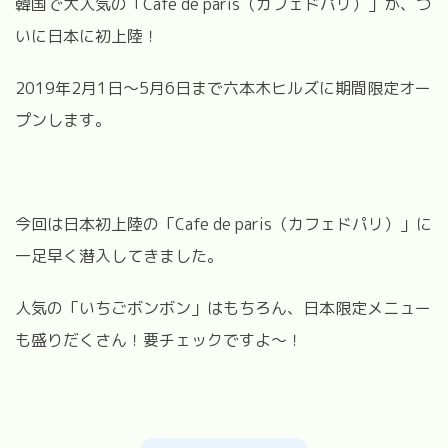
韓国で大人気の「
Cafe de paris
（カフェドパリ）」が、つ
いに日本に初上陸！
2019
年
2
月
1
日～
5
月
6
日まで六本木ヒルズに期間限定オー
プンします。
今回は日本初上陸の「
Cafe de paris
（カフェドパリ）」に
一足早く潜入してきました。
人気の「いちごボンボン」はもちろん、日本限定メニュー
も盛りだくさん！要チェックですよ～！