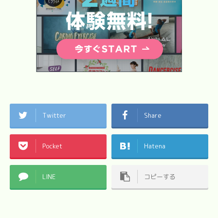
Twitter
Share
Pocket
Hatena
LINE
コピーする