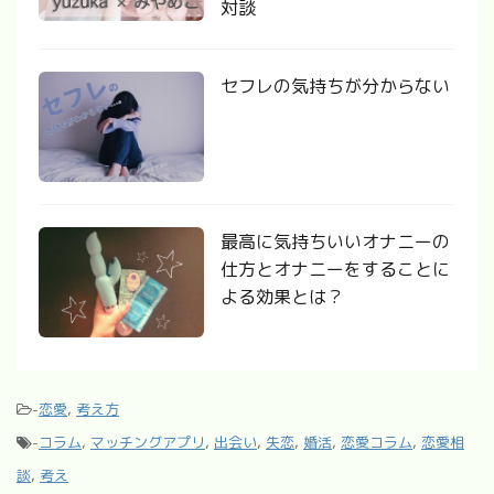
対談
セフレの気持ちが分からない
最高に気持ちいいオナニーの
仕方とオナニーをすることに
よる効果とは？
-
恋愛
,
考え方
-
コラム
,
マッチングアプリ
,
出会い
,
失恋
,
婚活
,
恋愛コラム
,
恋愛相
談
,
考え