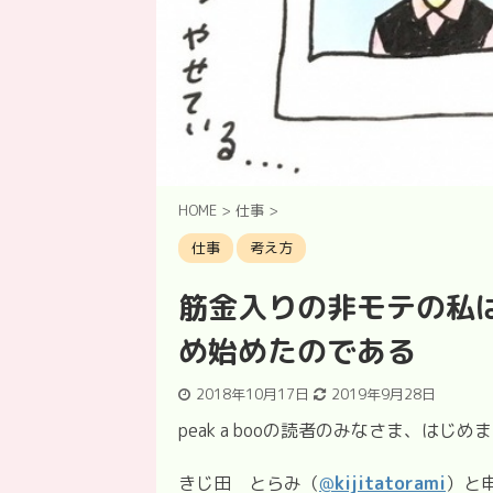
HOME
>
仕事
>
仕事
考え方
筋金入りの非モテの私
め始めたのである
2018年10月17日
2019年9月28日
peak a booの読者のみなさま、はじめ
きじ田 とらみ（
@
kijitatorami
）と