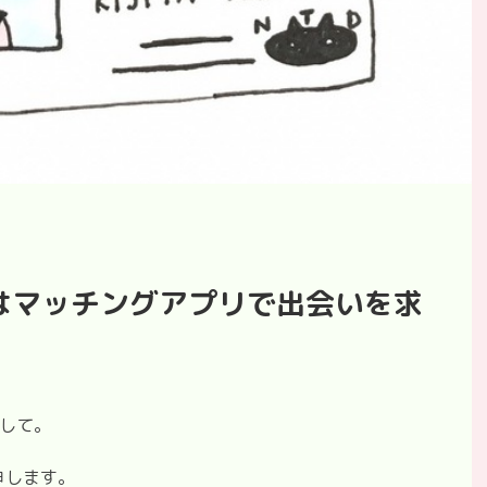
はマッチングアプリで出会いを求
まして。
申します。