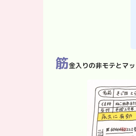
筋
金入りの非モテとマッ