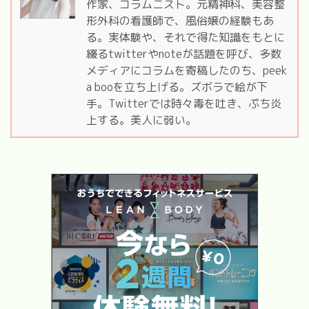
作家、コラムニスト。元精神科、美容整
形外科の看護師で、風俗嬢の経験もあ
る。実体験や、それで得た知識をもとに
綴るtwitterやnoteが話題を呼び、多数
メディアにコラムを寄稿したのち、peek
a booを立ち上げる。ズボラで絵が下
手。Twitterでは時々毒を吐き、ぷち炎
上する。美人に弱い。