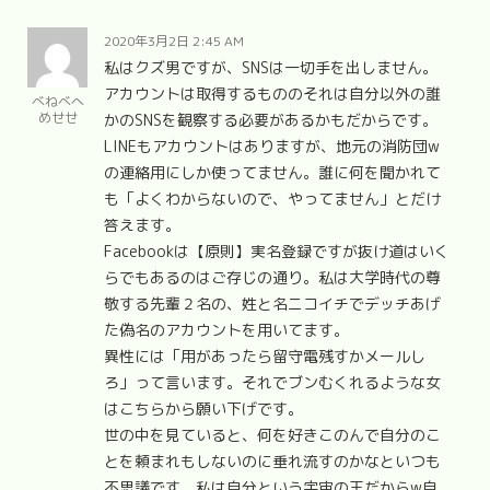
2020年3月2日 2:45 AM
私はクズ男ですが、SNSは一切手を出しません。
アカウントは取得するもののそれは自分以外の誰
べねべへ
めせせ
かのSNSを観察する必要があるかもだからです。
LINEもアカウントはありますが、地元の消防団w
の連絡用にしか使ってません。誰に何を聞かれて
も「よくわからないので、やってません」とだけ
答えます。
Facebookは【原則】実名登録ですが抜け道はいく
らでもあるのはご存じの通り。私は大学時代の尊
敬する先輩２名の、姓と名ニコイチでデッチあげ
た偽名のアカウントを用いてます。
異性には「用があったら留守電残すかメールし
ろ」って言います。それでブンむくれるような女
はこちらから願い下げです。
世の中を見ていると、何を好きこのんで自分のこ
とを頼まれもしないのに垂れ流すのかなといつも
不思議です。私は自分という宇宙の王だからw自