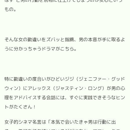
はず”と男の行動を別物に仕上げてしまうのが女心という
もの。
そんな女の勘違いをズバッと指摘、男の本音が手に取るよ
うに分かっちゃうドラマがこちら。
特に勘違いの度合いがひどいジジ（ジェニファー・グッド
ウィン）にアレックス（ジャスティン・ロング）が男の心
理をアドバイスする会話には、すぐに実践できそうなヒン
トがたくさん！
女子的シネマ名言は「本気で会いたきゃ男は行動に出