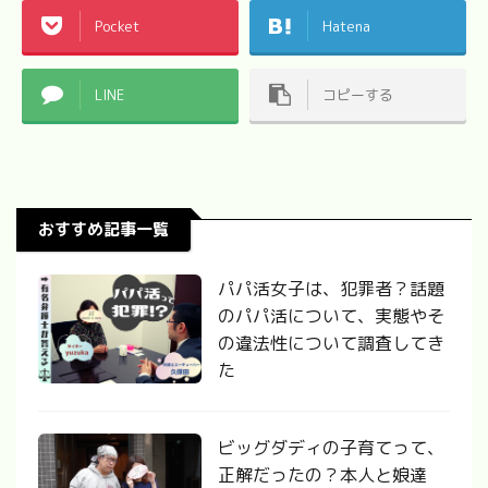
Pocket
Hatena
LINE
コピーする
おすすめ記事一覧
パパ活女子は、犯罪者？話題
のパパ活について、実態やそ
の違法性について調査してき
た
ビッグダディの子育てって、
正解だったの？本人と娘達