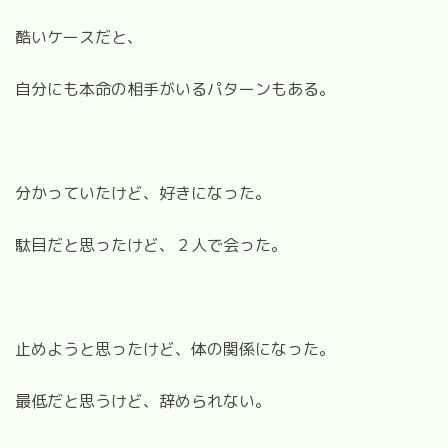
酷いケースだと、
自分にも本命の相手がいるパターンもある。
分かっていたけど、好きになった。
駄目だと思ったけど、２人で会った。
止めようと思ったけど、体の関係になった。
最低だと思うけど、辞められない。