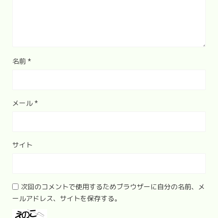
名前
*
メール
*
サイト
次回のコメントで使用するためブラウザーに自分の名前、メ
ールアドレス、サイトを保存する。