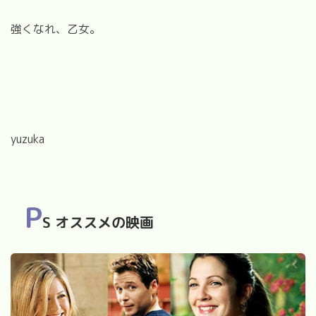
強くなれ、乙女。
yuzuka
P
S オススメの映画