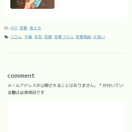
-
SEX
,
恋愛
,
考え方
-
コラム
,
不倫
,
失恋
,
恋愛
,
恋愛コラム
,
恋愛相談
,
片思い
comment
メールアドレスが公開されることはありません。
*
が付いてい
る欄は必須項目です