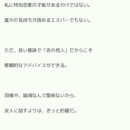
私に特別恋愛の才能があるわけではない。
誰かの気持ちが読めるエスパーでもない。
ただ、良い意味で「赤の他人」だからこそ
客観的なアドバイスができる。
同情や、損得なんて関係ないから、
友人に話すよりは、きっと的確だ。