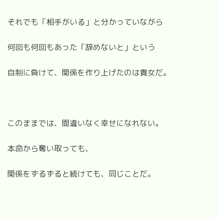
それでも「相手がいる」と分かっていながら
何回も何回もあった「辞めないと」という
自制に負けて、関係を作り上げたのは貴女だ。
このままでは、間違いなく幸せになれない。
本命から奪い取っても、
関係をずるずると続けても、同じことだ。