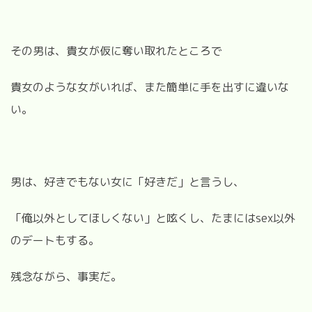
その男は、貴女が仮に奪い取れたところで
貴女のような女がいれば、また簡単に手を出すに違いな
い。
男は、好きでもない女に「好きだ」と言うし、
「俺以外としてほしくない」と呟くし、たまにはsex以外
のデートもする。
残念ながら、事実だ。