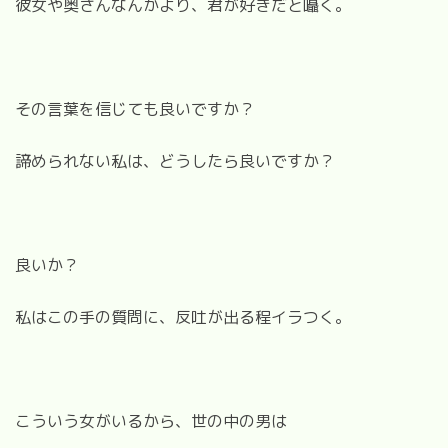
彼女や奥さんなんかより、君が好きだと囁く。
その言葉を信じても良いですか？
諦められない私は、どうしたら良いですか？
良いか？
私はこの手の質問に、反吐が出る程イラつく。
こういう女がいるから、世の中の男は