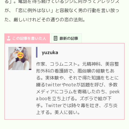
る」。電話を待ち続けているジジに向かってアレックス
が、「恋に例外はない」と容赦なく男の行動を言い放っ
た、厳しいけれどその通りの恋の法則。
この記事を書いた人
最新の記事
yuzuka
作家、コラムニスト。元精神科、美容整
形外科の看護師で、風俗嬢の経験もあ
る。実体験や、それで得た知識をもとに
綴るtwitterやnoteが話題を呼び、多数
メディアにコラムを寄稿したのち、peek
a booを立ち上げる。ズボラで絵が下
手。Twitterでは時々毒を吐き、ぷち炎
上する。美人に弱い。