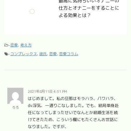
最高に気持ちいいオナニーの
仕方とオナニーをすることに
よる効果とは？
-
恋愛
,
考え方
-
コンプレックス
,
彼氏
,
恋愛
,
恋愛コラム
2021年8月11日 4:51 PM
はじめまして。私の旦那はモラハラ、パワハラ、
dv.浮気、一通りこなしました。でも、結局単身赴
ろろ
任になってしまったせいでなんとか結婚生活を続
けてきたため、こういう欄にもたくさんお世話に
なりました。ですが、