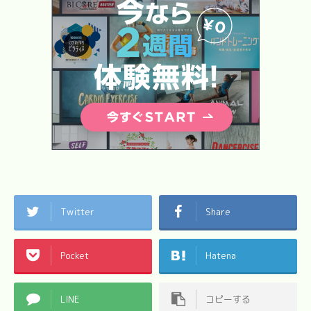
Twitter
Share
Pocket
Hatena
LINE
コピーする