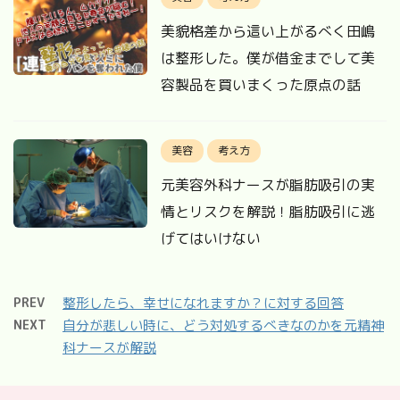
美貌格差から這い上がるべく田嶋
は整形した。僕が借金までして美
容製品を買いまくった原点の話
美容
考え方
元美容外科ナースが脂肪吸引の実
情とリスクを解説！脂肪吸引に逃
げてはいけない
PREV
整形したら、幸せになれますか？に対する回答
NEXT
自分が悲しい時に、どう対処するべきなのかを元精神
科ナースが解説