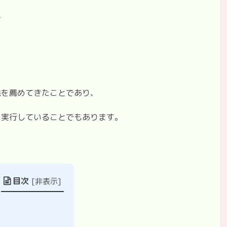
て
践を薦めてきたことであり、
に実行していることでもあります。
目次
[
非表示
]