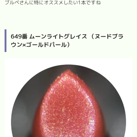
ブルベさんに特にオススメしたい
1
本ですね
649
番 ムーンライトグレイス （ヌードブラ
ウン
×
ゴールドパール）