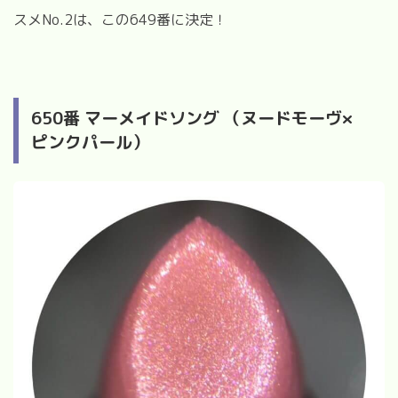
スメ
No.2
は、この
649
番に決定！
650
番 マーメイドソング （ヌードモーヴ
×
ピンクパール）