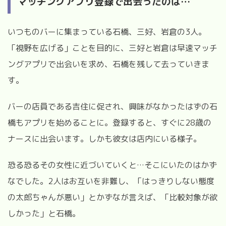
マッチングアプリ登録で出会ったのは
…
いつものバーに集まっている石橋、三好、岩倉の
3
人。
「視野を広げる」ことを目的に、三好と岩倉は早速マッチ
ングアプリで出会いを求め、石橋を残して去っていきま
す。
バーの店員である吉住に促され、興味がなかったはずの石
橋もアプリを始めることに。登録すると、すぐに
28
歳の
ナースに出会います。しかも彼女は店内にいる様子。
恐る恐るその女性に近づいていくと
…
そこにいたのはかず
なでした。
2
人はお互いを非難し、「はっきりしない態度
の太郎ちゃんが悪い」とかずなが言えば、「比較対象が欲
しかった」と石橋。