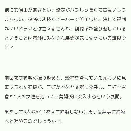
他にも演出があざとい、設定がバブルっぽくて古臭いしつ
まらない、役者の演技がオーバーで苦手など、決して評判
がいいドラマとは言えませんが、視聴率が盛り返している
ということは意外にみなさん展開が気になっている証拠で
は？
前回までを軽く振り返ると、婚約を考えていた元カノに見
事フラれた石橋が、三好かずなと交際に発展し、三好と岩
倉が
1
人の女性を巡って三角関係に突入するという展開。
果たして
3
人の
AK
（あえて結婚しない）男子は無事に結婚
へと進めるのでしょうか
…
。