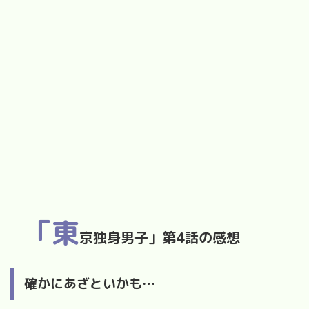
「東
京独身男子」第
4
話の感想
確かにあざといかも
…