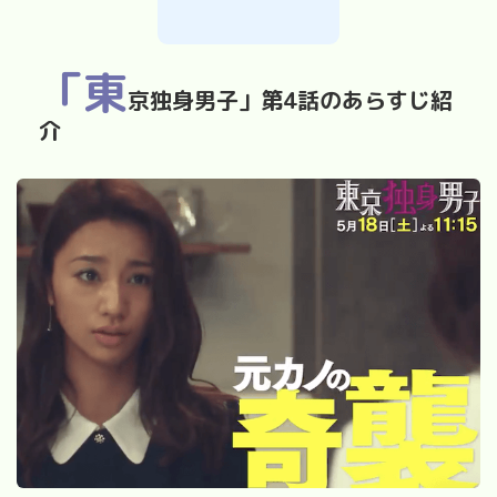
「東
京独身男子」第
4
話のあらすじ紹
介