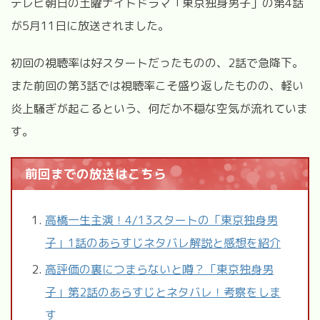
テレビ朝日の土曜ナイトドラマ「東京独身男子」の第
4
話
が
5
月
11
日に放送されました。
初回の視聴率は好スタートだったものの、
2
話で急降下。
また前回の第3話では視聴率こそ盛り返したものの、軽い
炎上騒ぎが起こるという、何だか不穏な空気が流れていま
す。
前回までの放送はこちら
高橋一生主演！4/13スタートの「東京独身男
子」1話のあらすじネタバレ解説と感想を紹介
高評価の裏につまらないと噂？「東京独身男
子」第2話のあらすじとネタバレ！考察をしま
す