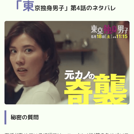
「東
京独身男子」第
4
話のネタバレ
秘密の質問