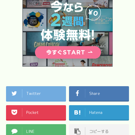
Twitter
Share
Pocket
Hatena
LINE
コピーする