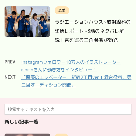
恋愛
ラジエーションハウス~放射線科の
診断レポート~3話のネタバレ解
説！杏を巡る三角関係が勃発
PREV
Instagramフォロワー18万人のイラストレーター
momoさんに働き方をインタビュー！
NEXT
「悪夢のエレベーター 新宿2丁目ver.」舞台役者、第
二回オーディション開催。
新しい記事一覧