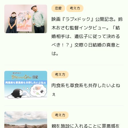
恋愛
考え方
映画『ラブ×ドック』公開記念。鈴
木おさむ監督インタビュー。「結
婚相手は、遺伝子に従って決める
べき！？」交際０日結婚の真意と
は。
考え方
肉食系も草食系も共存したいよね
ぇ
考え方
親を施設に入れることに罪悪感を