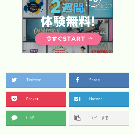
Twitter
Share
Pocket
Hatena
LINE
コピーする