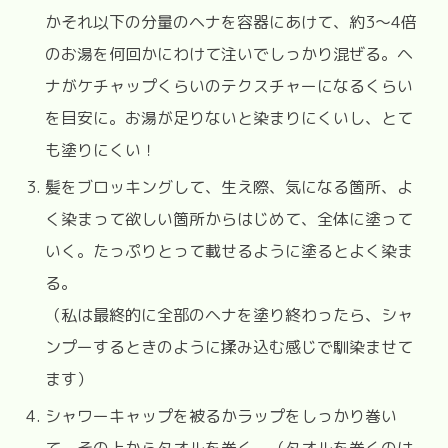
かそれ以下の分量のヘナを容器にあけて、約3〜4倍
のお湯を何回かにわけて注いでしっかり混ぜる。ヘ
ナがケチャップくらいのテクスチャーになるくらい
を目安に。お湯が足りないと染まりにくいし、とて
も塗りにくい！
髪をブロッキングして、生え際、気になる箇所、よ
く染まって欲しい箇所からはじめて、全体に塗って
いく。たっぷりとって載せるように塗るとよく染ま
る。
（私は最終的に全部のヘナを塗り終わったら、シャ
ンプーするときのように揉み込む感じで馴染ませて
ます）
シャワーキャップを被るかラップをしっかり巻い
て、その上からタオルを巻く。（タオルを巻くのは