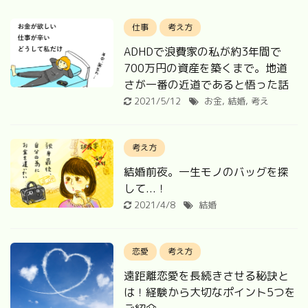
仕事
考え方
ADHDで浪費家の私が約3年間で
700万円の資産を築くまで。地道
さが一番の近道であると悟った話
2021/5/12
お金
,
結婚
,
考え
考え方
結婚前夜。一生モノのバッグを探
して...！
2021/4/8
結婚
恋愛
考え方
遠距離恋愛を長続きさせる秘訣と
は！経験から大切なポイント5つを