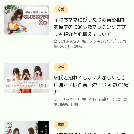
恋愛
子持ちママにぴったりの再婚相手
を探すのに適したマッチングアプ
リを紹介と心構えについて
2019/9/20
マッチングアプリ
,
再
婚
,
出会い
,
結婚
恋愛
彼氏と別れてしまい失恋したとき
に見たい映画第二弾！今回は6つ紹
介
2019/8/30
不倫
,
出会い
,
失恋
,
恋
愛
,
映画
,
結婚
恋愛