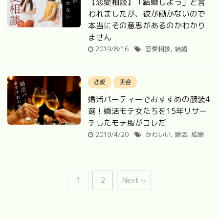
【恋愛相談】「結婚しよう」と言
われましたが、彼が働かないので
本当にその意思があるのかわかり
ません
2019/8/16
恋愛相談
,
結婚
恋愛
美容
婚活パーティーでおすすめの服装4
選！婚活モテ女たちを15年リサー
チしたモテ服がコレだ
2019/4/20
かわいい
,
婚活
,
結婚
1
2
Next »