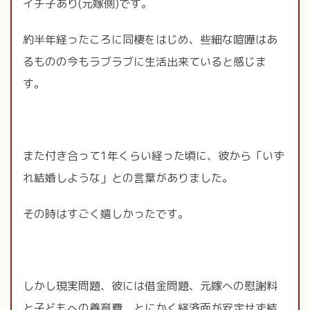
イチ子あり(元嫁側)です。
約半年経ったころに同棲をはじめ、些細な喧嘩はあ
るものの今もラブラブに生活出来ていると感じま
す。
また付き合って
1
年くらい経った頃に、彼から「いず
れ結婚しような」との言葉がありました。
その時はすごく嬉しかったです。
しかし現実問題、彼には借金問題、元嫁への慰謝料
と子どもへの養育費、とにかく経済面が安定せず結