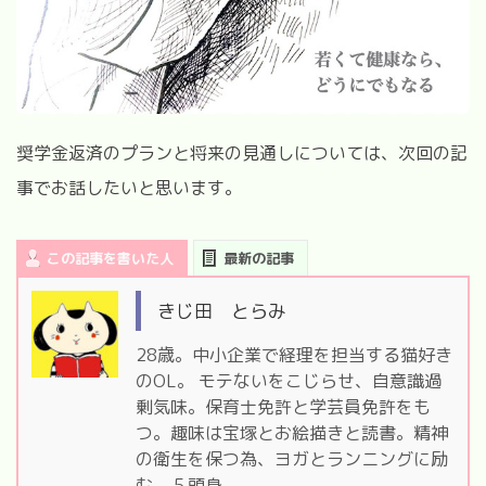
奨学金返済のプランと将来の見通しについては、次回の記
事でお話したいと思います。
この記事を書いた人
最新の記事
きじ田 とらみ
28歳。中小企業で経理を担当する猫好き
のOL。 モテないをこじらせ、自意識過
剰気味。保育士免許と学芸員免許をも
つ。趣味は宝塚とお絵描きと読書。精神
の衛生を保つ為、ヨガとランニングに励
む。５頭身。