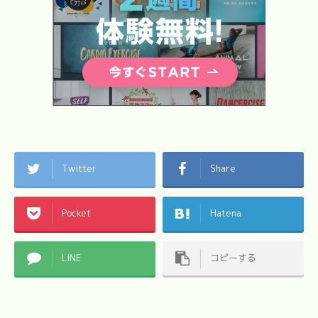
Twitter
Share
Pocket
Hatena
LINE
コピーする