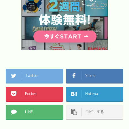
Twitter
Share
Pocket
Hatena
LINE
コピーする