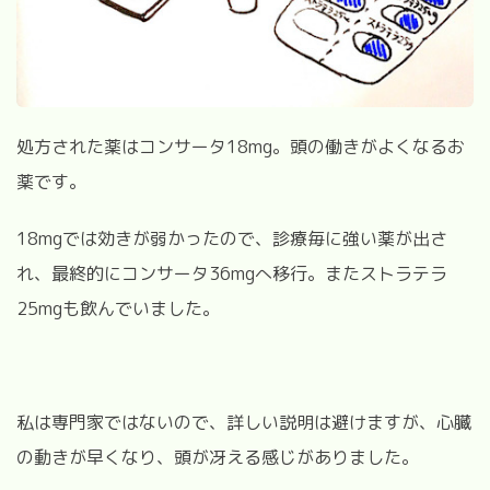
処方された薬はコンサータ18
mg
。頭の働きがよくなるお
薬です。
18
mg
では効きが弱かったので、診療毎に強い薬が出さ
れ、最終的にコンサータ36
mg
へ移行。またストラテラ
25
mgも
飲んでいました。
私は専門家ではないので、詳しい説明は避けますが、
心臓
の動きが早くなり、頭が冴える感じがありました。