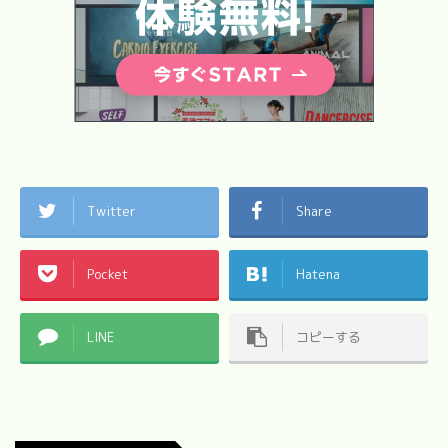
Twitter
Share
Pocket
Hatena
LINE
コピーする