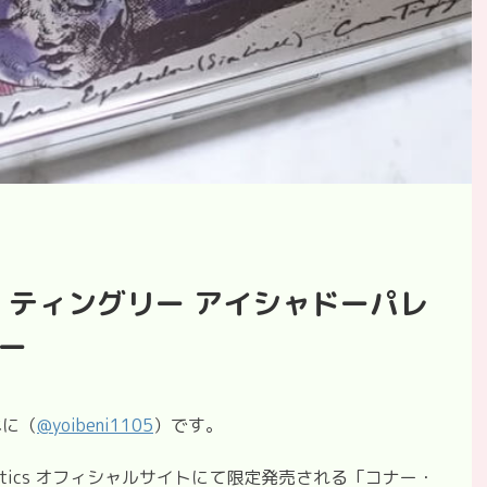
・ティングリー アイシャドーパレ
ュー
べに（
@
yoibeni1105
）です。
metics オフィシャルサイトにて
限定発売される「コナー・