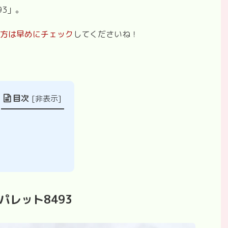
93
」。
方は早めにチェック
してくださいね！
目次
[
非表示
]
パレット
8493