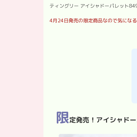
ティングリー アイシャドーパレット
84
4
月
24
日発売の限定商品なので気になる
限
定発売！アイシャドー