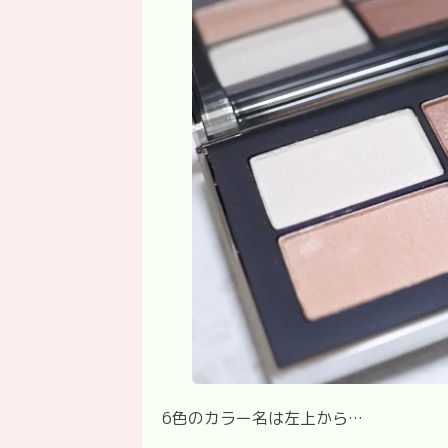
6
色のカラー名は左上から
…