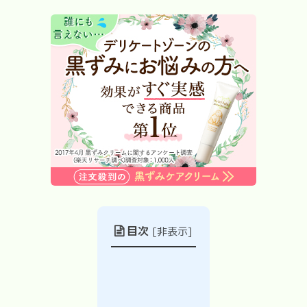
目次
[
非表示
]