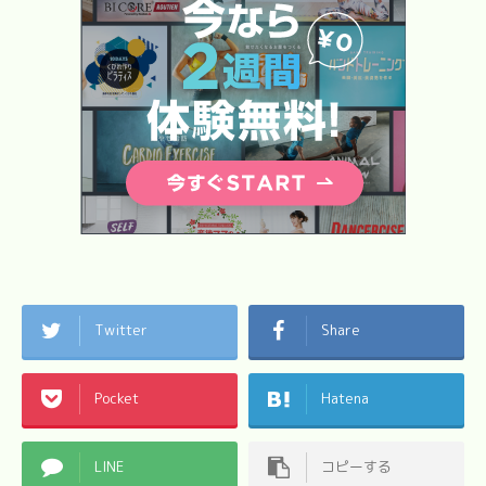
Twitter
Share
Pocket
Hatena
LINE
コピーする