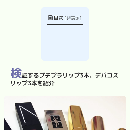
目次
[
非表示
]
検
証するプチプラリップ
3
本、デパコス
リップ
3
本を紹介