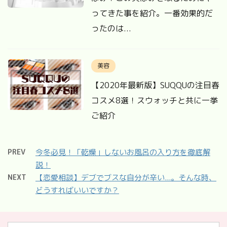
ってきた事を紹介。一番効果的だ
ったのは...
美容
【2020年最新版】SUQQUの注目春
コスメ8選！スウォッチと共に一挙
ご紹介
PREV
今冬必見！「乾燥」しないお風呂の入り方を徹底解
説！
NEXT
【恋愛相談】デブでブスな自分が辛い...。そんな時、
どうすればいいですか？