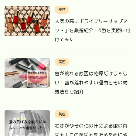
美容
人気の高い『ライブリーリップマ
ット』を厳選紹介！6色を実際に付
けてみた
美容
唇が荒れる原因は乾燥だけじゃな
い！唇が荒れやすい理由とその対
処法をご紹介
美容
わきがやその他の汗による服の黄
ばみ！この黄ばみを取るためにや