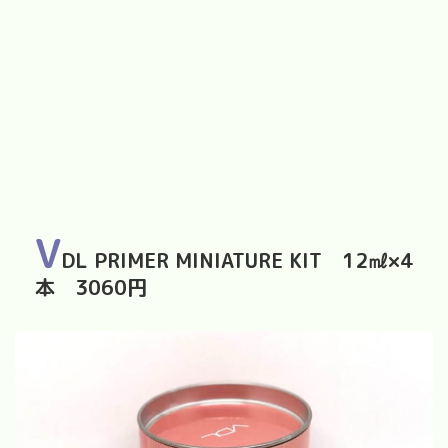
V
DL PRIMER MINIATURE KIT
12
㎖
×4
本
3060
円