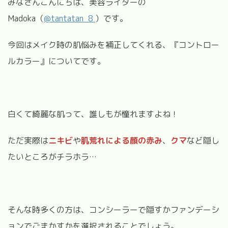
みなさんこんにちは、美容ライターの
Madoka（
@tantatan_8
）
です。
今回はメイク時の肌悩みを補正してくれる、『コントロー
ルカラー』についてです。
白くて綺麗な肌って、誰しもが憧れますよね！
ただ実際は
ニキビ
や
肌荒れによる顔の赤み
、
クマ
など隠し
たいところがチラホラ
…
そんな時多くの方は、コンシーラーで隠すかファンデーシ
ョンでごまかすかを選択されることでしょう。