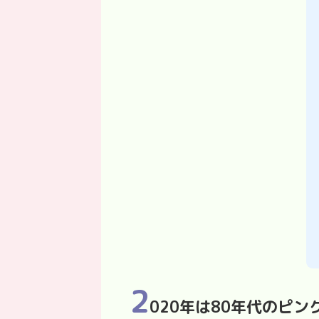
2
020
年は80年代のピン