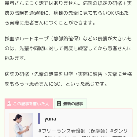
患者さんにつく訳ではありません。病院の規定の研修＋実
技の試験を通過後に、病棟の先輩に見てもらい
OK
が出た
ら実際に患者さんにつくことができます。
採血やルートキープ（静脈路確保）などの侵襲が大きいも
のは、先輩や同期に対して何度も練習してから患者さんに
挑みます。
病院の研修
→
先輩の処置を見学
→
実際に練習
→
先輩に合格
をもらう
→
患者さんに
GO、といった感じです。
この記事を書いた人
最新の記事
yuna
#フリーランス看護師（保健師）#ダンサ