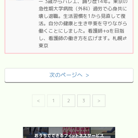
ー 3歳からバレエ、踊り歴14年。東京の
急性期大学病院（外科）過労で心身共に
壊し退職。生活習慣を1から見直して復
活。自分の健康と生き甲斐を守りながら
働くことにしました。看護師+αを目指
し、看護師の働き方を広げます。札幌⇄
東京
次のページへ >
<
1
2
3
>