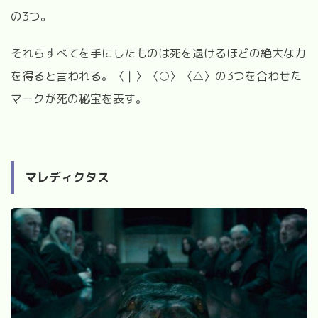
の
3
つ。
それらすべてを手にしたものは死を退けるほどの絶大な力
を得ると言われる。〈｜〉〈○〉〈△〉の
3
つを合わせた
マークが死の秘宝を表す。
マレディクタス