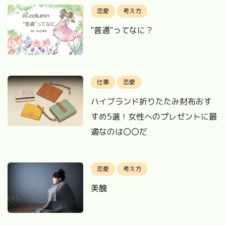
恋愛
考え方
"普通"ってなに？
仕事
恋愛
ハイブランド折りたたみ財布おす
すめ5選！女性へのプレゼントに最
適なのは〇〇だ
恋愛
考え方
美醜