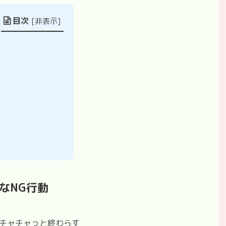
目次
[
非表示
]
なNG行動
でチャチャっと終わらす