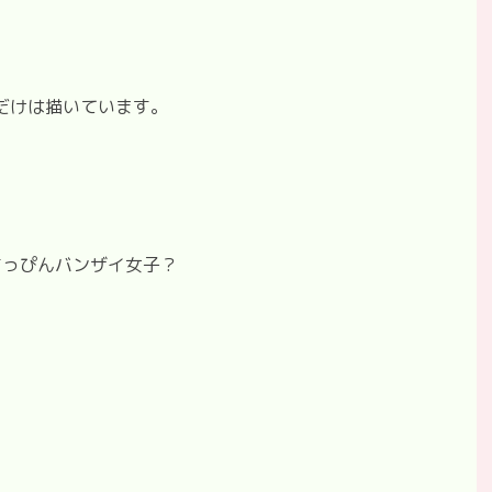
。
毛だけは描いています。
すっぴんバンザイ女子？