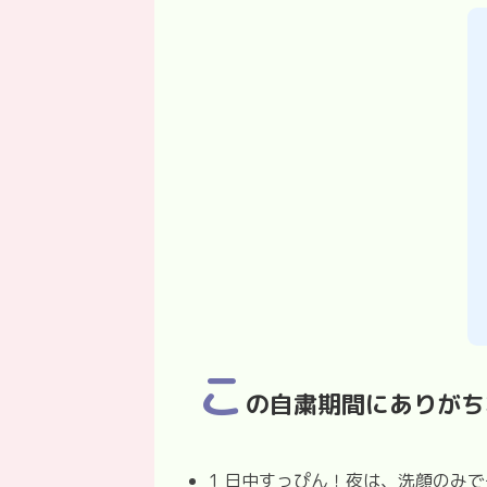
こ
の自粛期間にありがち
1 日中すっぴん！夜は、洗顔のみ