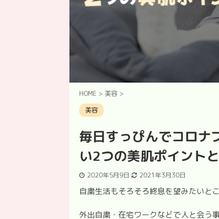
HOME
>
美容
>
美容
毎日すっぴんでコロナブ
い2つの美肌ポイント
2020年5月9日
2021年3月30日
自粛生活もそろそろ終息を望みたいと
外出自粛・在宅ワークなどで人と会う