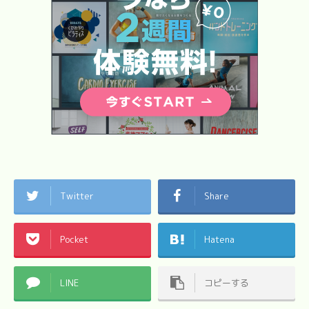
Twitter
Share
Pocket
Hatena
LINE
コピーする