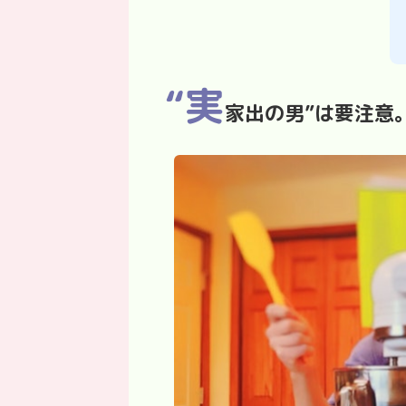
“実
家出の男”は要注意