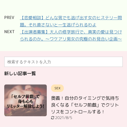
PREV
【恋愛相談】どんな男でも逃げ出す女のヒステリー問
題。それ直さないと一生逃げられるわよ
NEXT
【出演者募集】大人の修学旅行で、真実の愛は見つけ
られるのか。〜ワケアリ男女の究極のお見合い企画〜
新しい記事一覧
SEX
奥義！自分のタイミングで気持ち
良くなる「セルフ前戯」でクリト
リスをコントロールする！
2021/8/5