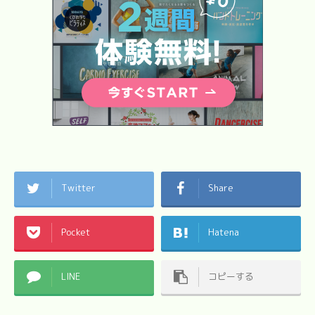
Twitter
Share
Pocket
Hatena
LINE
コピーする