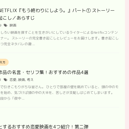
NETFLIX『もう終わりにしよう。』パート① ストーリー
起こし／あらすじ
/9
映画
しろい映画を探すことを生きがいにしているライターによるNetflixコンテン
ナー。 ストーリーの完全書き起こしとレビューをお届けします。書き起こし
完全ネタバレの徹 ...
え方
作品の名言・セリフ集！おすすめの作品4選
31
恋愛
,
映画
,
考え
で引きこもりがちな皆さん。 ひとりで部屋の壁を眺めていると、頭の中のモ
走を始め、気づけば頭の中の大半を、苦しさが支配しはじめてしまいます。
から「夜中 ...
とするおすすめ恋愛映画を4つ紹介！第二弾