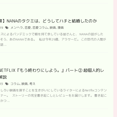
察】NANAのタクミは、どうしてハチと結婚したのか
/19
メンヘラ
,
恋愛
,
恋愛コラム
,
映画
,
漫画
スによるパンデミックで暇を持て余している皆さんと、 NANAの話がした
、 そう、あのNANAである。 私は今年29歳、アラサーだ。 この世代の人間が
...
NETFLIX『もう終わりにしよう。』パート② 超個人的レ
解説
/13
コラム
,
映画
,
考え
しろい映画を探すことを生きがいにしているライターによるNetflixコンテン
ナー。 ストーリーの完全書き起こしとレビューをお届けします。 書き起こ
つ ...