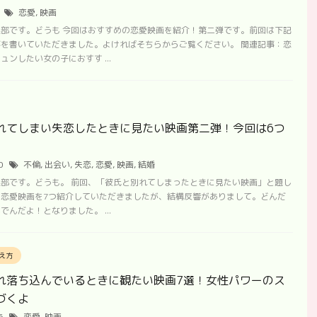
2
恋愛
,
映画
部です。どうも 今回はおすすめの恋愛映画を紹介！第二弾です。前回は下記
を書いていただきました。よければそちらからご覧ください。 関連記事：恋
ュンしたい女の子におすす ...
れてしまい失恋したときに見たい映画第二弾！今回は6つ
30
不倫
,
出会い
,
失恋
,
恋愛
,
映画
,
結婚
部です。どうも。 前回、「彼氏と別れてしまったときに見たい映画」と題し
の恋愛映画を7つ紹介していただきましたが、結構反響がありまして。どんだ
でんだよ！となりました。 ...
え方
れ落ち込んでいるときに観たい映画7選！女性パワーのス
づくよ
16
恋愛
,
映画