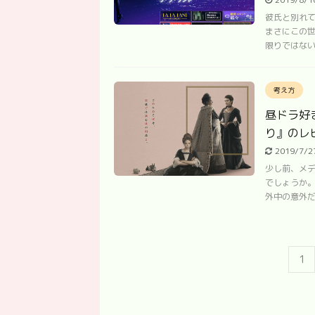
彼氏と別れて
まさにこの
限りではない）
考え方
昼ドラ好
り』のレ
2019/7/
少し前、メ
でしょうか。
外中の意外だ
1