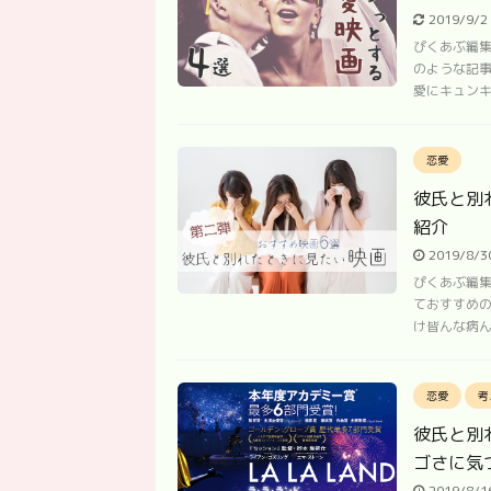
2019/9/
ぴくあぶ編集
のような記事
愛にキュンキ
恋愛
彼氏と別
紹介
2019/8/
ぴくあぶ編集
ておすすめ
け皆んな病ん
恋愛
考
彼氏と別
ゴさに気
2019/8/