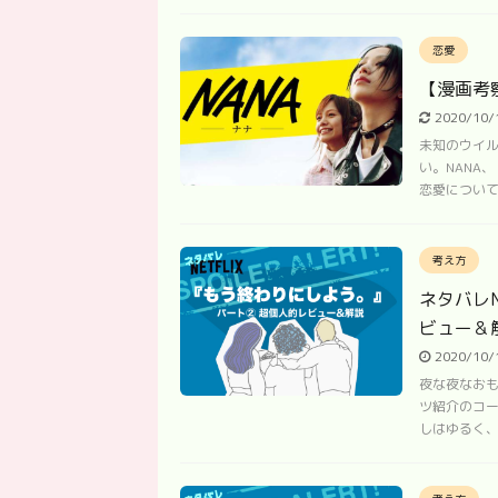
恋愛
【漫画考
2020/10
未知のウイル
い。NANA
恋愛について話 
考え方
ネタバレ
ビュー＆
2020/10
夜な夜なおも
ツ紹介のコー
しはゆるく、か