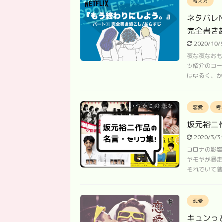
考え方
ネタバレ
完全書き
2020/10
夜な夜なおも
ツ紹介のコー
はゆるく、かつ
恋愛
考
坂元裕二
2020/3/
コロナの影響
ヤモヤが暴
それでいて普段
恋愛
キュンっ