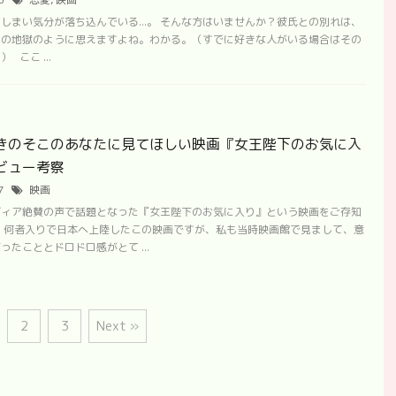
しまい気分が落ち込んでいる...。 そんな方はいませんか？彼氏との別れは、
世の地獄のように思えますよね。わかる。（すでに好きな人がいる場合はその
 ここ ...
きのそこのあなたに見てほしい映画『女王陛下のお気に入
ビュー考察
27
映画
ディア絶賛の声で話題となった『女王陛下のお気に入り』という映画をご存知
 何者入りで日本へ上陸したこの映画ですが、私も当時映画館で見まして、意
ったこととドロドロ感がとて ...
2
3
Next »