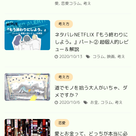
愛
,
恋愛コラム
,
考え
考え方
ネタバレNETFLIX『もう終わりに
しよう。』パート② 超個人的レビ
ュー＆解説
2020/10/13
コラム
,
映画
,
考え
考え方
道でモノを拾う大人がいちゃ、ダ
メですか？
2020/10/6
お金
,
コラム
,
考え
恋愛
愛とお金って、どっちが本当に必