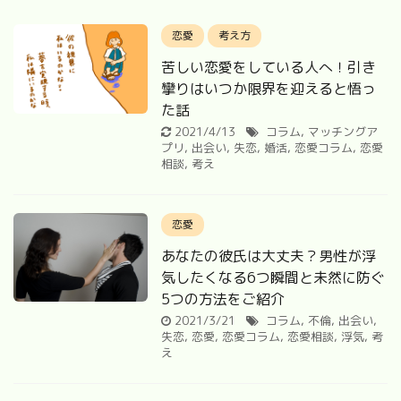
恋愛
考え方
苦しい恋愛をしている人へ！引き
攣りはいつか限界を迎えると悟っ
た話
2021/4/13
コラム
,
マッチングア
プリ
,
出会い
,
失恋
,
婚活
,
恋愛コラム
,
恋愛
相談
,
考え
恋愛
あなたの彼氏は大丈夫？男性が浮
気したくなる6つ瞬間と未然に防ぐ
5つの方法をご紹介
2021/3/21
コラム
,
不倫
,
出会い
,
失恋
,
恋愛
,
恋愛コラム
,
恋愛相談
,
浮気
,
考
え