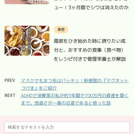
ュー！3ヶ月間でシワは消えたのか
美容
風邪をひき始めた時に摂りたい成
分と、おすすめの食事（食べ物）
をレシピ付きで管理栄養士が解説
PREV
マスクでもまつ毛はパッチリ！新感覚の『マグネット
つけま』をご紹介
NEXT
ADHDで浪費家の私が約3年間で700万円の資産を築く
まで。地道さが一番の近道であると悟った話