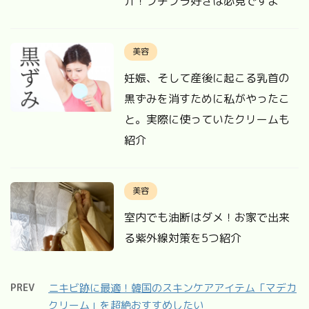
介！プチプラ好きは必見ですよ
美容
妊娠、そして産後に起こる乳首の
黒ずみを消すために私がやったこ
と。実際に使っていたクリームも
紹介
美容
室内でも油断はダメ！お家で出来
る紫外線対策を5つ紹介
PREV
ニキビ跡に最適！韓国のスキンケアアイテム「マデカ
クリーム」を超絶おすすめしたい