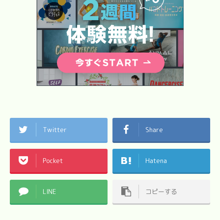
Twitter
Share
Pocket
Hatena
LINE
コピーする