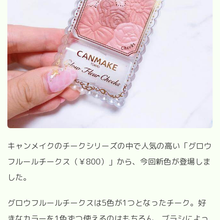
キャンメイクのチークシリーズの中で人気の高い「グロウ
フルールチークス（￥
800
）」から、今回新色が登場しま
した。
グロウフルールチークスは
5
色が
1
つとなったチーク。好
きなカラーを
1
色ずつ使えるのはもちろん、ブラシによっ