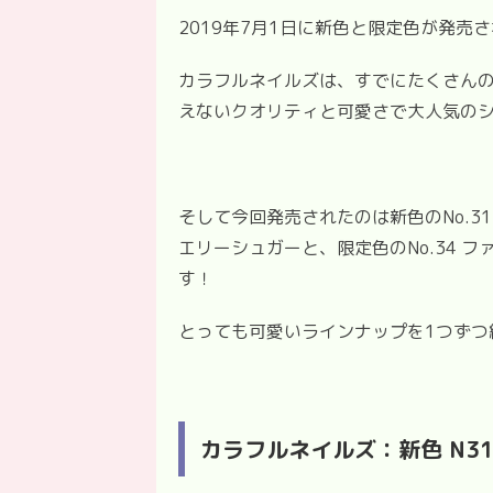
2019
年
7
月
1
日に新色と限定色が発売さ
カラフルネイルズは、すでにたくさん
えないクオリティと可愛さで大人気の
そして今回発売されたのは新色の
No.31
エリーシュガーと、限定色の
No.34
フ
す！
とっても可愛いラインナップを
1
つずつ
カラフルネイルズ：新色
N3