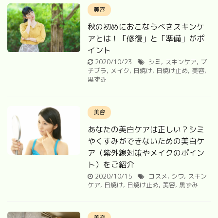
美容
秋の初めにおこなうべきスキンケ
アとは！「修復」と「準備」がポ
イント
2020/10/23
シミ
,
スキンケア
,
プ
チプラ
,
メイク
,
日焼け
,
日焼け止め
,
美容
,
黒ずみ
美容
あなたの美白ケアは正しい？シミ
やくすみができないための美白ケ
ア（紫外線対策やメイクのポイン
ト）をご紹介
2020/10/15
コスメ
,
シワ
,
スキン
ケア
,
日焼け
,
日焼け止め
,
美容
,
黒ずみ
美容