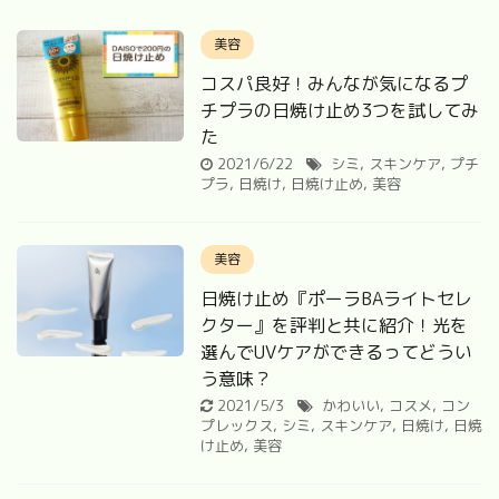
美容
コスパ良好！みんなが気になるプ
チプラの日焼け止め3つを試してみ
た
2021/6/22
シミ
,
スキンケア
,
プチ
プラ
,
日焼け
,
日焼け止め
,
美容
美容
日焼け止め『ポーラBAライトセレ
クター』を評判と共に紹介！光を
選んでUVケアができるってどうい
う意味？
2021/5/3
かわいい
,
コスメ
,
コン
プレックス
,
シミ
,
スキンケア
,
日焼け
,
日焼
け止め
,
美容