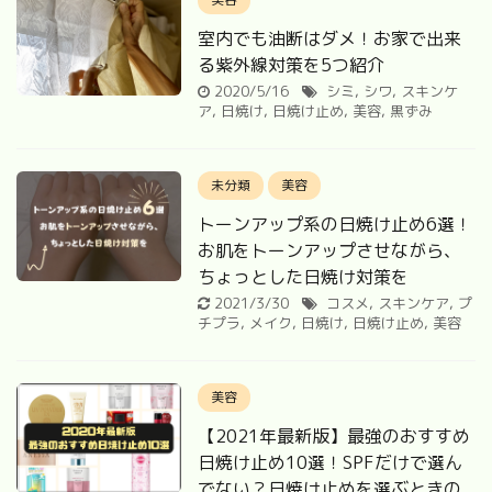
室内でも油断はダメ！お家で出来
る紫外線対策を5つ紹介
2020/5/16
シミ
,
シワ
,
スキンケ
ア
,
日焼け
,
日焼け止め
,
美容
,
黒ずみ
未分類
美容
トーンアップ系の日焼け止め6選！
お肌をトーンアップさせながら、
ちょっとした日焼け対策を
2021/3/30
コスメ
,
スキンケア
,
プ
チプラ
,
メイク
,
日焼け
,
日焼け止め
,
美容
美容
【2021年最新版】最強のおすすめ
日焼け止め10選！SPFだけで選ん
でない？日焼け止めを選ぶときの