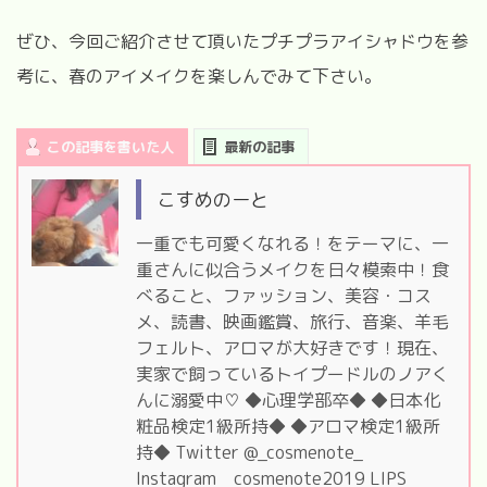
ぜひ、今回ご紹介させて頂いたプチプラアイシャドウを参
考に、春のアイメイクを楽しんでみて下さい。
この記事を書いた人
最新の記事
こすめのーと
一重でも可愛くなれる！をテーマに、一
重さんに似合うメイクを日々模索中！食
べること、ファッション、美容・コス
メ、読書、映画鑑賞、旅行、音楽、羊毛
フェルト、アロマが大好きです！現在、
実家で飼っているトイプードルのノアく
んに溺愛中♡ ◆心理学部卒◆ ◆日本化
粧品検定1級所持◆ ◆アロマ検定1級所
持◆ Twitter @_cosmenote_
Instagram cosmenote2019 LIPS