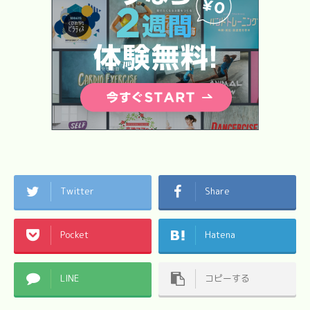
Twitter
Share
Pocket
Hatena
LINE
コピーする