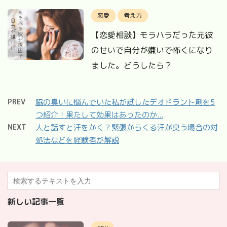
恋愛
考え方
【恋愛相談】モラハラだった元彼
のせいで自分が嫌いで怖くになり
ました。どうしたら？
PREV
脇の臭いに悩んでいた私が試したデオドラント剤を5
つ紹介！果たして効果はあったのか...
NEXT
人と話すと汗をかく？緊張からくる汗が臭う場合の対
処法などを経験者が解説
新しい記事一覧