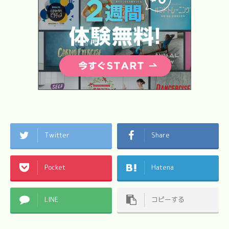
Twitter
Share
Pocket
Hatena
LINE
コピーする